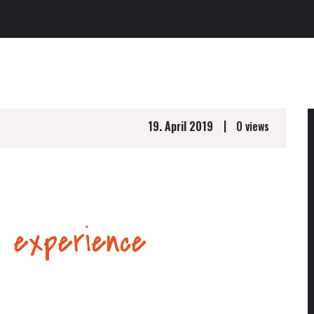
|
19. April 2019
0 views
b experience
ic Evening