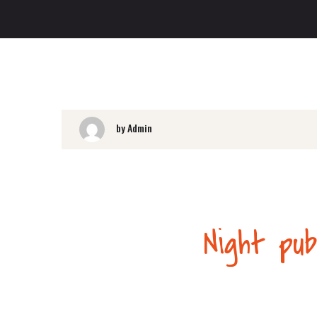
by Admin
Night pu
Live Mus