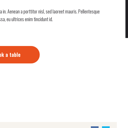
a in. Aenean a porttitor nisl, sed laoreet mauris. Pellentesque
, eu ultrices enim tincidunt id.
ok a table